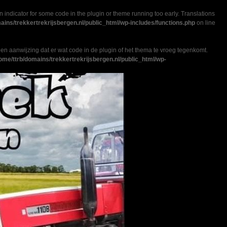
n indicator for some code in the plugin or theme running too early. Translations
ains/trekkertrekrijsbergen.nl/public_html/wp-includes/functions.php
on line
en aanwijzing dat er wat code in de plugin of het thema te vroeg tegenkomt.
ome/ttrb/domains/trekkertrekrijsbergen.nl/public_html/wp-