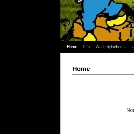
Ga
Home
Info
Wedstrijdschema
U
naar
Home
de
inhoud
Not