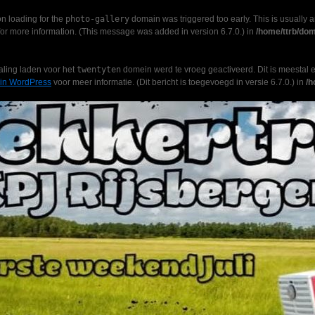
on loading for the
photo-gallery
domain was triggered too early. This is usually a
or more information. (This message was added in version 6.7.0.) in
/home/ttrb/dom
ling laden voor het
twentyten
domein werd te vroeg geactiveerd. Dit is meestal e
 in WordPress
voor meer informatie. (Dit bericht is toegevoegd in versie 6.7.0.) in
/h