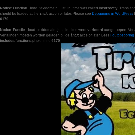
Notice
: Function _load_textdomain_just_in_time was called
incorrectly
. Translati
should be loaded at the
init
action or later. Please see
Debugging in WordPress
f
6170
Notice
: Functie _load_textdomain_just_in_time werd
verkeerd
aangeroepen. Verta
Vertalingen moeten worden geladen bij de
init
actie of later. Lees
Foutopsporing
includes/functions.php
on line
6170